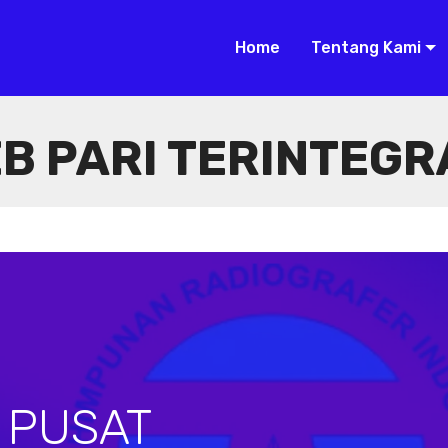
Home
Tentang Kami
B PARI TERINTEGR
 PUSAT