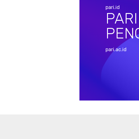
pari.id
PARI
Previous
PEN
pari.ac.id