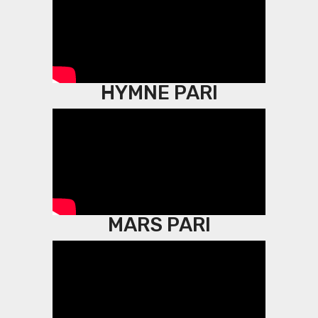
HYMNE PARI
MARS PARI