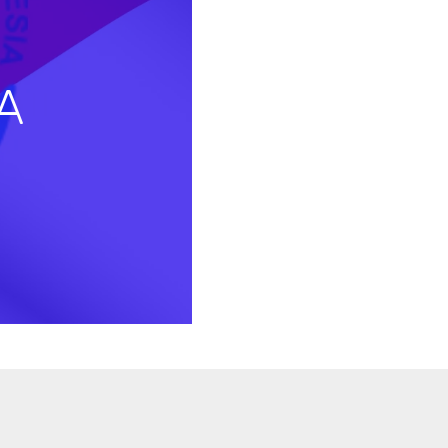
Next
A